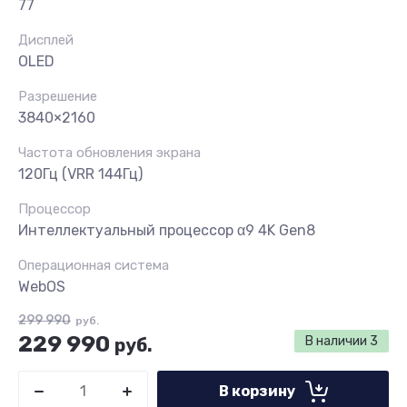
77
Дисплей
OLED
Разрешение
3840×2160
Частота обновления экрана
120Гц (VRR 144Гц)
Процессор
Интеллектуальный процессор α9 4K Gen8
Операционная система
WebOS
299 990
руб.
229 990
В наличии
3
руб.
В корзину