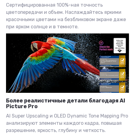
Сертифицированная 100%-ная точность
цветопередачи и объем. Наслаждайтесь яркими
красочными цветами на безбликовом экране даже
при ярком солнце и в темноте.
Более реалистичные детали благодаря AI
Picture Pro
AI Super Upscaling и OLED Dynamic Tone Mapping Pro
анализируют элементы каждого кадра, повышая
разрешение, яркость, глубину и четкость.